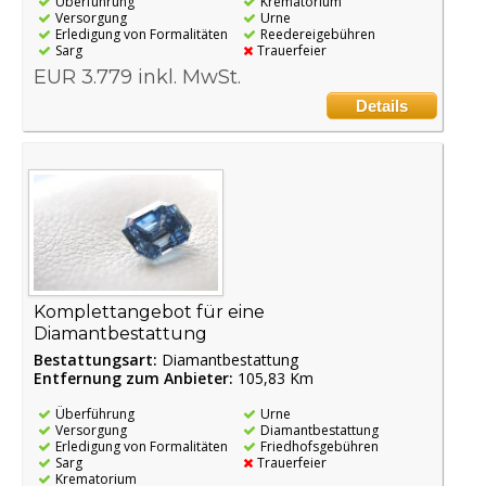
Überführung
Krematorium
Versorgung
Urne
Erledigung von Formalitäten
Reedereigebühren
Sarg
Trauerfeier
EUR 3.779 inkl. MwSt.
Details
Komplettangebot für eine
Diamantbestattung
Bestattungsart:
Diamantbestattung
Entfernung zum Anbieter:
105,83 Km
Überführung
Urne
Versorgung
Diamantbestattung
Erledigung von Formalitäten
Friedhofsgebühren
Sarg
Trauerfeier
Krematorium