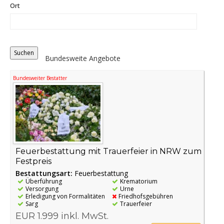
Ort
Distance
Origin
Bundesweite Angebote
Bundesweiter Bestatter
Feuerbestattung mit Trauerfeier in NRW zum
Festpreis
Bestattungsart:
Feuerbestattung
Überführung
Krematorium
Versorgung
Urne
Erledigung von Formalitäten
Friedhofsgebühren
Sarg
Trauerfeier
EUR 1.999 inkl. MwSt.