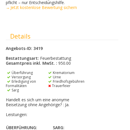
pflicht – nur Entscheidungshilfe.
→ Jetzt kostenlose Bewertung sichern
Ausblenden
Details
Angebots-ID: 3419
Bestattungsart:
Feuerbestattung
Gesamtpreis inkl. MwSt. :
950.00
Überführung
Krematorium
Versorgung
Urne
Erledigung von
Friedhofsgebühren
Formalitäten
Trauerfeier
Sarg
Handelt es sich um eine anonyme
Beisetzung ohne Angehörige? : Ja.
Leistungen:
ÜBERFÜHRUNG:
SARG: