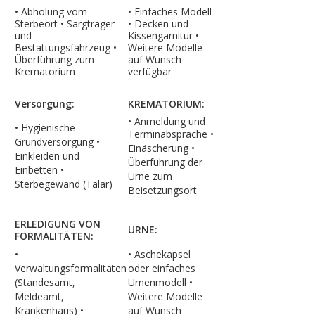
• Abholung vom
• Einfaches Modell
Sterbeort • Sargträger
• Decken und
und
Kissengarnitur •
Bestattungsfahrzeug •
Weitere Modelle
Überführung zum
auf Wunsch
Krematorium
verfügbar
Versorgung:
KREMATORIUM:
• Anmeldung und
• Hygienische
Terminabsprache
•
Grundversorgung •
Einäscherung
•
Einkleiden und
Überführung der
Einbetten
•
Urne zum
Sterbegewand (Talar)
Beisetzungsort
ERLEDIGUNG VON
URNE:
FORMALITÄTEN:
•
• Aschekapsel
Verwaltungsformalitäten
oder einfaches
(Standesamt,
Urnenmodell
•
Meldeamt,
Weitere Modelle
Krankenhaus)
•
auf Wunsch