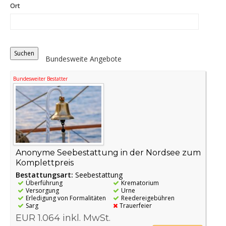
Ort
Distance
Origin
Bundesweite Angebote
Bundesweiter Bestatter
Anonyme Seebestattung in der Nordsee zum
Komplettpreis
Bestattungsart:
Seebestattung
Überführung
Krematorium
Versorgung
Urne
Erledigung von Formalitäten
Reedereigebühren
Sarg
Trauerfeier
EUR 1.064 inkl. MwSt.