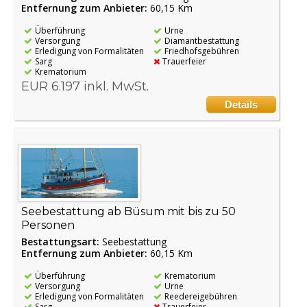
Entfernung zum Anbieter:
60,15 Km
Überführung
Urne
Versorgung
Diamantbestattung
Erledigung von Formalitäten
Friedhofsgebühren
Sarg
Trauerfeier
Krematorium
EUR 6.197 inkl. MwSt.
Details
Seebestattung ab Büsum mit bis zu 50
Personen
Bestattungsart:
Seebestattung
Entfernung zum Anbieter:
60,15 Km
Überführung
Krematorium
Versorgung
Urne
Erledigung von Formalitäten
Reedereigebühren
Sarg
Trauerfeier