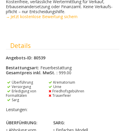
Kostenfreie, verlässliche Wertermittlung für Verkauf,
Erbauseinandersetzung oder Finanzamt. Keine Verkaufs­
pflicht – nur Entscheidungshilfe.
→ Jetzt kostenlose Bewertung sichern
Ausblenden
Details
Angebots-ID: 80539
Bestattungsart:
Feuerbestattung
Gesamtpreis inkl. MwSt. :
999.00
Überführung
Krematorium
Versorgung
Urne
Erledigung von
Friedhofsgebühren
Formalitäten
Trauerfeier
Sarg
Leistungen:
ÜBERFÜHRUNG:
SARG:
• Abholung vom
• Einfaches Modell