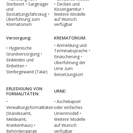
Sterbeort • Sargträger
• Decken und
und
Kissengarnitur •
Bestattungsfahrzeug •
Weitere Modelle
Überführung zum
auf Wunsch
Krematorium
verfügbar
Versorgung:
KREMATORIUM:
• Anmeldung und
• Hygienische
Terminabsprache
•
Grundversorgung •
Einäscherung
•
Einkleiden und
Überführung der
Einbetten
•
Urne zum
Sterbegewand (Talar)
Beisetzungsort
ERLEDIGUNG VON
URNE:
FORMALITÄTEN:
•
• Aschekapsel
Verwaltungsformalitäten
oder einfaches
(Standesamt,
Urnenmodell
•
Meldeamt,
Weitere Modelle
Krankenhaus)
•
auf Wunsch
Behördengänge
verfügbar