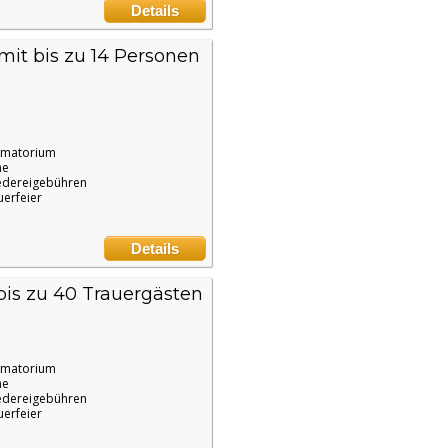
Details
it bis zu 14 Personen
ematorium
ne
edereigebühren
uerfeier
Details
bis zu 40 Trauergästen
ematorium
ne
edereigebühren
uerfeier