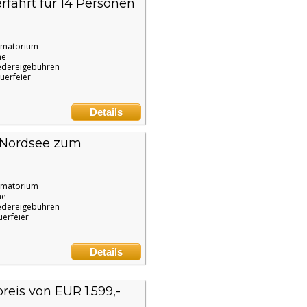
rfahrt für 14 Personen
ematorium
ne
edereigebühren
uerfeier
Details
 Nordsee zum
ematorium
ne
edereigebühren
uerfeier
Details
eis von EUR 1.599,-