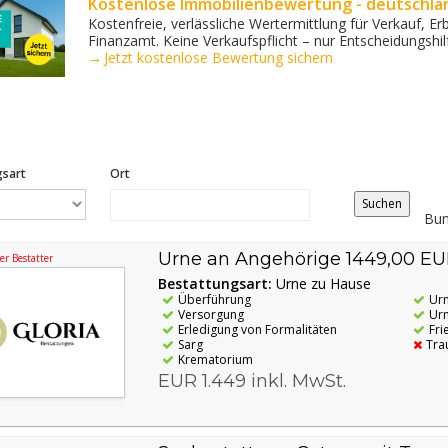
Kostenlose Immobilienbewertung - deutschlan
Kostenfreie, verlässliche Wertermittlung für Verkauf, 
Finanzamt. Keine Verkaufs­pflicht – nur Entscheidungshil
→ Jetzt kostenlose Bewertung sichern
gsart
Ort
Distance
Origin
Bun
Urne an Angehörige 1449,00 E
r Bestatter
Bestattungsart:
Urne zu Hause
Überführung
Ur
Versorgung
Urn
Erledigung von Formalitäten
Fri
Sarg
Tra
Krematorium
EUR 1.449 inkl. MwSt.