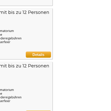
mit bis zu 12 Personen
ematorium
ne
edereigebühren
uerfeier
Details
it bis zu 12 Personen
ematorium
ne
edereigebühren
uerfeier