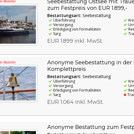
Seebestattung Ostsee mit Traue
r Bestatter
zum Festpreis von EUR 1.899,-
Bestattungsart:
Seebestattung
Überführung
Kr
Versorgung
Ur
Erledigung von Formalitäten
Re
Sarg
Tra
EUR 1.899 inkl. MwSt.
Anonyme Seebestattung in der
r Bestatter
Komplettpreis
Bestattungsart:
Seebestattung
Überführung
Kr
Versorgung
Ur
Erledigung von Formalitäten
Re
Sarg
Tra
EUR 1.064 inkl. MwSt.
Anonyme Bestattung zum Festpr