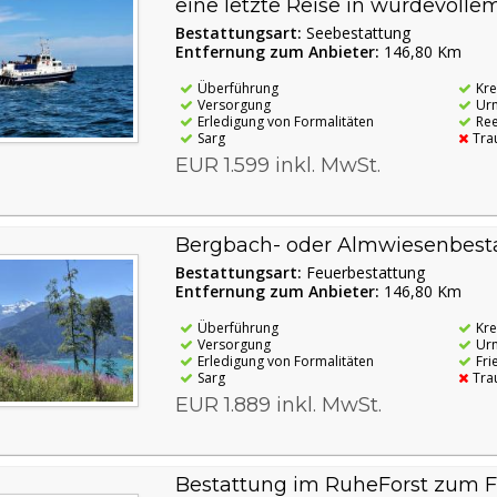
eine letzte Reise in würdevol
Bestattungsart:
Seebestattung
Entfernung zum Anbieter:
146,80 Km
Überführung
Kr
Versorgung
Ur
Erledigung von Formalitäten
Re
Sarg
Tra
EUR 1.599 inkl. MwSt.
Bergbach- oder Almwiesenbesta
Bestattungsart:
Feuerbestattung
Entfernung zum Anbieter:
146,80 Km
Überführung
Kr
Versorgung
Ur
Erledigung von Formalitäten
Fri
Sarg
Tra
EUR 1.889 inkl. MwSt.
Bestattung im RuheForst zum Fes