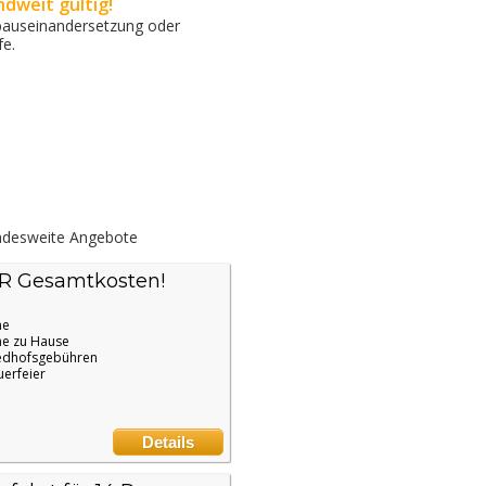
dweit gültig!
Erbauseinandersetzung oder
fe.
desweite Angebote
UR Gesamtkosten!
ne
e zu Hause
edhofsgebühren
uerfeier
Details