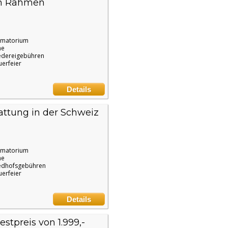
lem Rahmen
ematorium
ne
edereigebühren
uerfeier
Details
ttung in der Schweiz
ematorium
ne
edhofsgebühren
uerfeier
Details
tpreis von 1.999,-