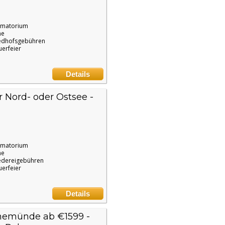
ematorium
ne
edhofsgebühren
uerfeier
Details
 Nord- oder Ostsee -
ematorium
ne
edereigebühren
uerfeier
Details
nemünde ab €1599 -