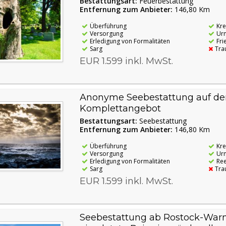
Bestattungsart:
Feuerbestattung
Entfernung zum Anbieter:
146,80 Km
Überführung
Kr
Versorgung
Ur
Erledigung von Formalitäten
Fri
Sarg
Tra
EUR 1.599 inkl. MwSt.
Anonyme Seebestattung auf der
Komplettangebot
Bestattungsart:
Seebestattung
Entfernung zum Anbieter:
146,80 Km
Überführung
Kr
Versorgung
Ur
Erledigung von Formalitäten
Re
Sarg
Tra
EUR 1.599 inkl. MwSt.
Seebestattung ab Rostock-War