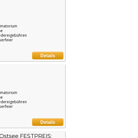
ematorium
ne
edereigebühren
uerfeier
Details
ematorium
ne
edereigebühren
uerfeier
Details
Ostsee FESTPREIS: