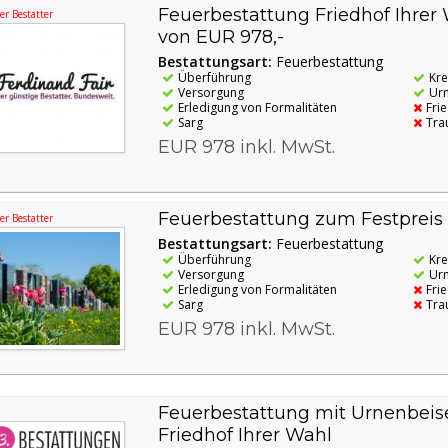
Feuerbestattung Friedhof Ihrer
r Bestatter
von EUR 978,-
Bestattungsart:
Feuerbestattung
Überführung
Kr
Versorgung
Ur
Erledigung von Formalitäten
Fri
Sarg
Tra
EUR 978 inkl. MwSt.
Feuerbestattung zum Festpreis
r Bestatter
Bestattungsart:
Feuerbestattung
Überführung
Kr
Versorgung
Ur
Erledigung von Formalitäten
Fri
Sarg
Tra
EUR 978 inkl. MwSt.
Feuerbestattung mit Urnenbeis
Friedhof Ihrer Wahl