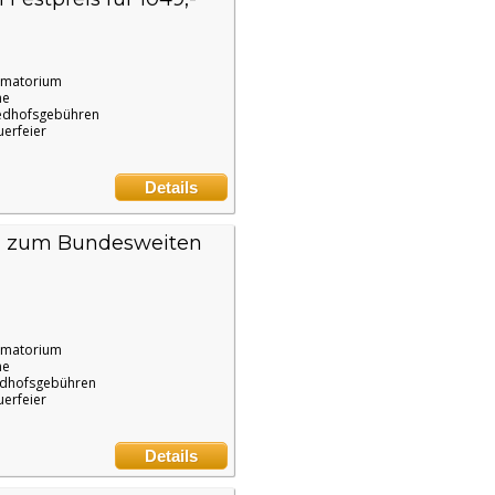
ematorium
ne
edhofsgebühren
uerfeier
Details
t) zum Bundesweiten
ematorium
ne
edhofsgebühren
uerfeier
Details