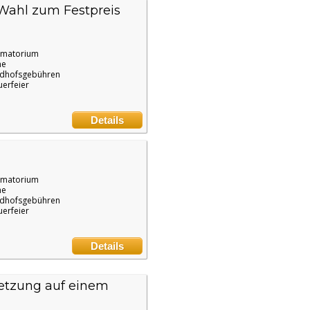
 Wahl zum Festpreis
ematorium
ne
edhofsgebühren
uerfeier
Details
ematorium
ne
edhofsgebühren
uerfeier
Details
etzung auf einem