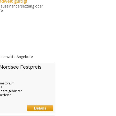
dweit gültig!
Erbauseinandersetzung oder
fe.
desweite Angebote
Nordsee Festpreis
ematorium
ne
edereigebühren
uerfeier
Details