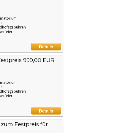
ematorium
ne
edhofsgebühren
uerfeier
Details
estpreis 999,00 EUR
ematorium
ne
edhofsgebühren
uerfeier
Details
zum Festpreis für