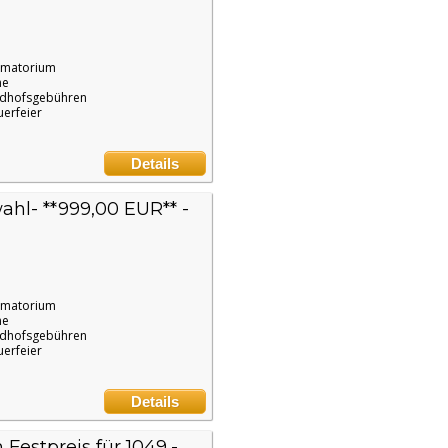
ematorium
ne
edhofsgebühren
uerfeier
Details
ahl- **999,00 EUR** -
ematorium
ne
edhofsgebühren
uerfeier
Details
stpreis für 1049,-