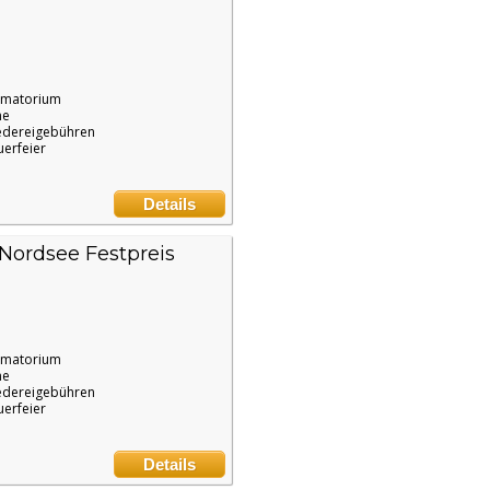
ematorium
ne
edereigebühren
uerfeier
Details
Nordsee Festpreis
ematorium
ne
edereigebühren
uerfeier
Details