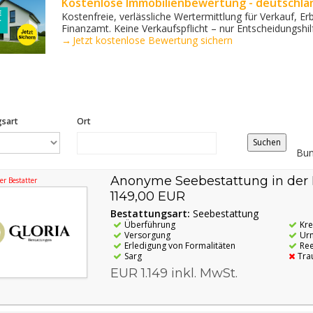
Kostenlose Immobilienbewertung - deutschlan
Kostenfreie, verlässliche Wertermittlung für Verkauf, 
Finanzamt. Keine Verkaufs­pflicht – nur Entscheidungshil
→ Jetzt kostenlose Bewertung sichern
gsart
Ort
Distance
Origin
Bun
Anonyme Seebestattung in der 
r Bestatter
1149,00 EUR
Bestattungsart:
Seebestattung
Überführung
Kr
Versorgung
Ur
Erledigung von Formalitäten
Re
Sarg
Tra
EUR 1.149 inkl. MwSt.