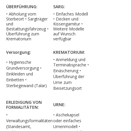
ÜBERFÜHRUNG:
SARG:
• Abholung vom
• Einfaches Modell
Sterbeort • Sargträger
• Decken und
und
Kissengarnitur •
Bestattungsfahrzeug •
Weitere Modelle
Überführung zum
auf Wunsch
Krematorium
verfügbar
Versorgung:
KREMATORIUM:
• Anmeldung und
• Hygienische
Terminabsprache
•
Grundversorgung •
Einäscherung
•
Einkleiden und
Überführung der
Einbetten
•
Urne zum
Sterbegewand (Talar)
Beisetzungsort
ERLEDIGUNG VON
URNE:
FORMALITÄTEN:
•
• Aschekapsel
Verwaltungsformalitäten
oder einfaches
(Standesamt,
Urnenmodell
•