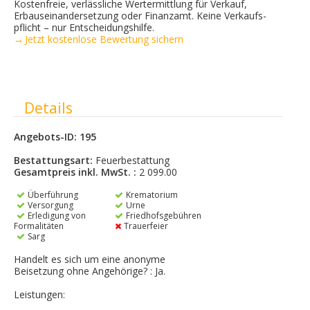
Kostenfreie, verlässliche Wertermittlung für Verkauf,
Erbauseinandersetzung oder Finanzamt. Keine Verkaufs­
pflicht – nur Entscheidungshilfe.
→ Jetzt kostenlose Bewertung sichern
Ausblenden
Details
Angebots-ID: 195
Bestattungsart:
Feuerbestattung
Gesamtpreis inkl. MwSt. :
2 099.00
Überführung
Krematorium
Versorgung
Urne
Erledigung von
Friedhofsgebühren
Formalitäten
Trauerfeier
Sarg
Handelt es sich um eine anonyme
Beisetzung ohne Angehörige? : Ja.
Leistungen: