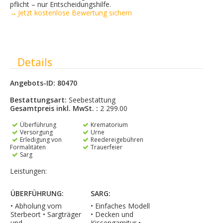
pflicht – nur Entscheidungshilfe.
→ Jetzt kostenlose Bewertung sichern
Ausblenden
Details
Angebots-ID: 80470
Bestattungsart:
Seebestattung
Gesamtpreis inkl. MwSt. :
2 299.00
Überführung
Krematorium
Versorgung
Urne
Erledigung von
Reedereigebühren
Formalitäten
Trauerfeier
Sarg
Leistungen:
ÜBERFÜHRUNG:
SARG:
• Abholung vom
• Einfaches Modell
Sterbeort • Sargträger
• Decken und
und
Kissengarnitur •