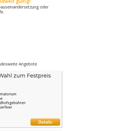
dweit gültig!
Erbauseinandersetzung oder
fe.
desweite Angebote
 Wahl zum Festpreis
ematorium
ne
edhofsgebühren
uerfeier
Details