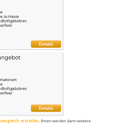
ne
e zu Hause
edhofsgebühren
uerfeier
Details
angebot
ematorium
ne
edhofsgebühren
uerfeier
Details
svergleich erstellen
.
Ihnen werden dann weitere