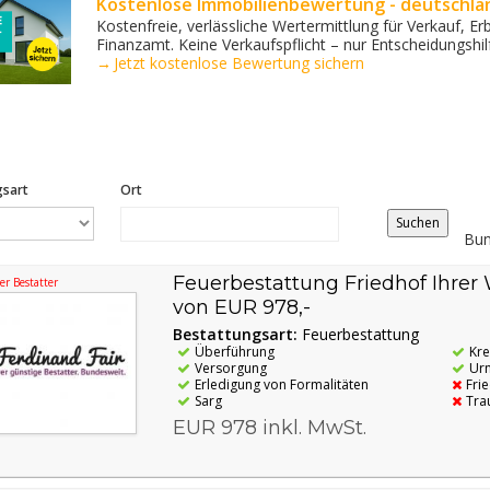
Kostenlose Immobilienbewertung - deutschlan
Kostenfreie, verlässliche Wertermittlung für Verkauf, 
Finanzamt. Keine Verkaufs­pflicht – nur Entscheidungshil
→ Jetzt kostenlose Bewertung sichern
gsart
Ort
Distance
Origin
Bun
Feuerbestattung Friedhof Ihrer
r Bestatter
von EUR 978,-
Bestattungsart:
Feuerbestattung
Überführung
Kr
Versorgung
Ur
Erledigung von Formalitäten
Fri
Sarg
Tra
EUR 978 inkl. MwSt.