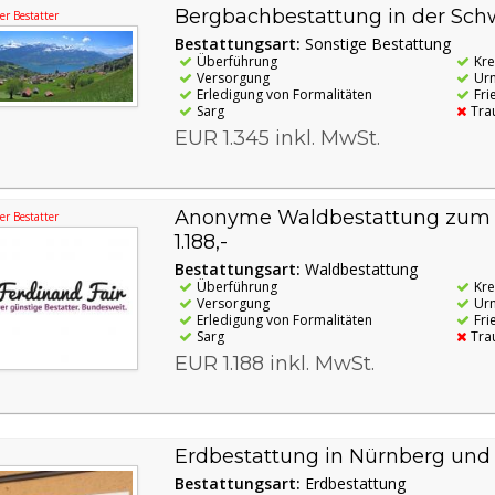
Bergbachbestattung in der Sch
r Bestatter
Bestattungsart:
Sonstige Bestattung
Überführung
Kr
Versorgung
Ur
Erledigung von Formalitäten
Fri
Sarg
Tra
EUR 1.345 inkl. MwSt.
Anonyme Waldbestattung zum F
r Bestatter
1.188,-
Bestattungsart:
Waldbestattung
Überführung
Kr
Versorgung
Ur
Erledigung von Formalitäten
Fri
Sarg
Tra
EUR 1.188 inkl. MwSt.
Erdbestattung in Nürnberg u
Bestattungsart:
Erdbestattung