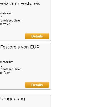
weiz zum Festpreis
ematorium
ne
edhofsgebühren
uerfeier
Details
estpreis von EUR
ematorium
ne
edhofsgebühren
uerfeier
Details
nd Umgebung