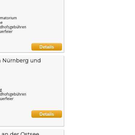
ematorium
ne
edhofsgebühren
uerfeier
Details
in Nürnberg und
g
edhofsgebühren
uerfeier
Details
 an der Ostsee