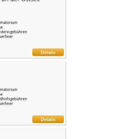
ematorium
ne
edereigebühren
uerfeier
Details
ematorium
ne
edhofsgebühren
uerfeier
Details