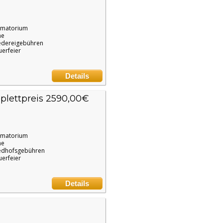
ematorium
ne
edereigebühren
uerfeier
Details
lettpreis 2590,00€
ematorium
ne
edhofsgebühren
uerfeier
Details