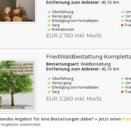
Entfernung zum Anbieter:
40,16 Km
Überführung
Ur
Versorgung
Urn
Erledigung von Formalitäten
Fri
Sarg
Tra
Krematorium
EUR 2.760 inkl. MwSt.
FriedWaldbestattung Komplett
Bestattungsart:
Waldbestattung
Entfernung zum Anbieter:
40,16 Km
Überführung
Kr
Versorgung
Ur
Erledigung von Formalitäten
Fri
Sarg
Tra
EUR 3.260 inkl. MwSt.
sendes Angebot für eine Bestattungen dabei? » Jetzt einen
Prei
Angebote unterbreitet.