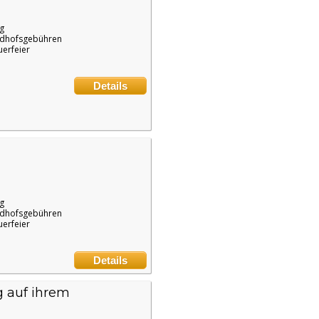
g
edhofsgebühren
uerfeier
Details
g
edhofsgebühren
uerfeier
Details
g auf ihrem