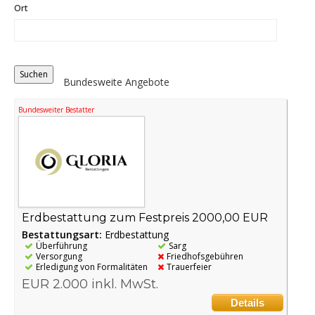
Ort
Distance
Origin
Bundesweite Angebote
Bundesweiter Bestatter
Erdbestattung zum Festpreis 2000,00 EUR
Bestattungsart:
Erdbestattung
Überführung
Sarg
Versorgung
Friedhofsgebühren
Erledigung von Formalitäten
Trauerfeier
EUR 2.000 inkl. MwSt.
Details