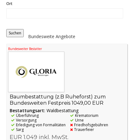
Ort
Distance
Origin
Bundesweite Angebote
Bundesweiter Bestatter
Baumbestattung (z.B Ruheforst) zum
Bundesweiten Festpreis 1049,00 EUR
Bestattungsart:
Waldbestattung
Überführung
Krematorium
Versorgung
Urne
Erledigung von Formalitäten
Friedhofsgebühren
Sarg
Trauerfeier
EUR 1.049 inkl. MwSt.