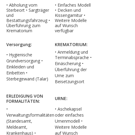
• Abholung vom
• Einfaches Modell
Sterbeort • Sargträger
• Decken und
und
Kissengarnitur •
Bestattungsfahrzeug •
Weitere Modelle
Überführung zum
auf Wunsch
Krematorium
verfügbar
Versorgung:
KREMATORIUM:
• Anmeldung und
• Hygienische
Terminabsprache
•
Grundversorgung •
Einäscherung
•
Einkleiden und
Überführung der
Einbetten
•
Urne zum
Sterbegewand (Talar)
Beisetzungsort
ERLEDIGUNG VON
URNE:
FORMALITÄTEN:
•
• Aschekapsel
Verwaltungsformalitäten
oder einfaches
(Standesamt,
Urnenmodell
•
Meldeamt,
Weitere Modelle
Krankenhaus)
•
auf Wunsch