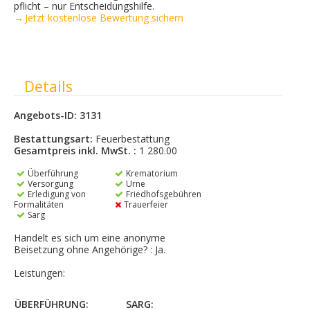
pflicht – nur Entscheidungshilfe.
→ Jetzt kostenlose Bewertung sichern
Ausblenden
Details
Angebots-ID: 3131
Bestattungsart:
Feuerbestattung
Gesamtpreis inkl. MwSt. :
1 280.00
Überführung
Krematorium
Versorgung
Urne
Erledigung von
Friedhofsgebühren
Formalitäten
Trauerfeier
Sarg
Handelt es sich um eine anonyme
Beisetzung ohne Angehörige? : Ja.
Leistungen:
ÜBERFÜHRUNG:
SARG: