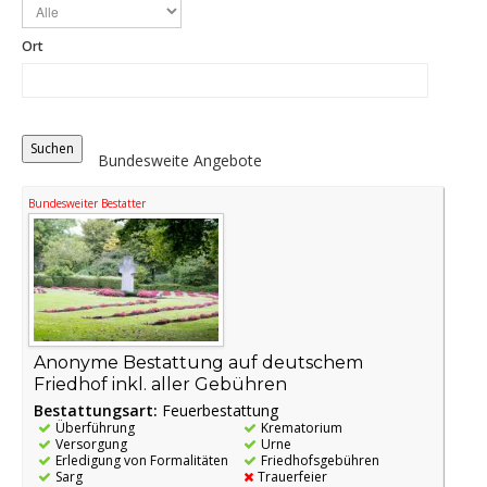
Ort
Distance
Origin
Bundesweite Angebote
Bundesweiter Bestatter
Anonyme Bestattung auf deutschem
Friedhof inkl. aller Gebühren
Bestattungsart:
Feuerbestattung
Überführung
Krematorium
Versorgung
Urne
Erledigung von Formalitäten
Friedhofsgebühren
Sarg
Trauerfeier