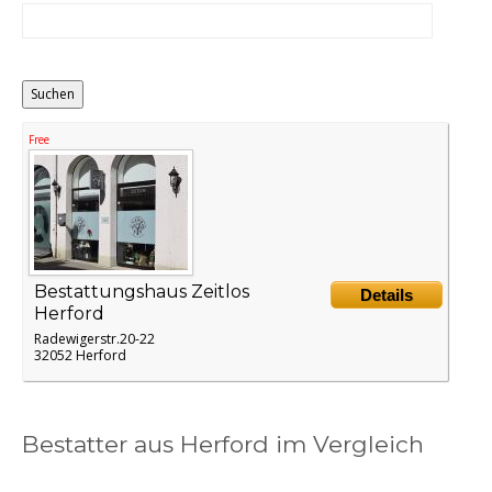
Distance
Origin
Free
Bestattungshaus Zeitlos
Details
Herford
Radewigerstr.20-22
32052 Herford
Bestatter aus Herford im Vergleich