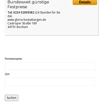
Bundesweit günstige
Details
Festpreise
Tel: 0234 52009382
(24 Stunden für Sie
da)
www.gloria-bestattungen.de
Castroper Straße 189
44791 Bochum
Firmenname
Ort
Distance
Origin