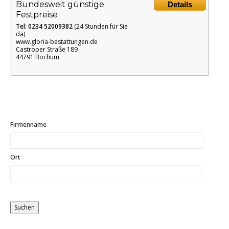
Bundesweit günstige
Details
Festpreise
Tel: 0234 52009382
(24 Stunden für Sie
da)
www.gloria-bestattungen.de
Castroper Straße 189
44791 Bochum
Firmenname
Ort
Distance
Origin