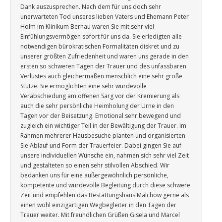
Dank auszusprechen. Nach dem für uns doch sehr
unerwarteten Tod unseres lieben Vaters und Ehemann Peter
Holm im Klinikum Bernau waren Sie mit sehr viel
Einfühlungsvermögen sofort für uns da. Sie erledigten alle
notwendigen bürokratischen Formalitäten diskret und zu
unserer größten Zufriedenheit und waren uns gerade in den
ersten so schweren Tagen der Trauer und des unfassbaren
Verlustes auch gleichermaßen menschlich eine sehr große
Stütze. Sie ermöglichten eine sehr würdevolle
Verabschiedung am offenen Sarg vor der Kremierung als
auch die sehr persönliche Heimholung der Urne in den
Tagen vor der Beisetzung. Emotional sehr bewegend und
zugleich ein wichtiger Teil in der Bewältigung der Trauer. Im
Rahmen mehrerer Hausbesuche planten und organisierten
Sie Ablauf und Form der Trauerfeier. Dabei gingen Sie auf
unsere individuellen Wünsche ein, nahmen sich sehr viel Zeit
und gestalteten so einen sehr stilvollen Abschied. Wir
bedanken uns für eine außergewöhnlich persönliche,
kompetente und würdevolle Begleitung durch diese schwere
Zeit und empfehlen das Bestattungshaus Malchow gerne als
einen wohl einzigartigen Wegbegleiter in den Tagen der
Trauer weiter. Mit freundlichen Grüßen Gisela und Marcel