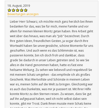
18. August, 2019
Bewertungen anzeigen
Lieber Herr Schwarz, ich möchte mich ganz herzlich bei Ihnen
bedanken für das, was Sie für mich, meine Familie und vor
allem für meinen kleinen Moritz getan haben. Ihre Arbeit geht
weit über das hinaus, was man als "Job" bezeichnet. Durch
Ihre guten Ideen, freundlichen Gesten, ja sogar durch Ihre
Wortwahl haben Sie unvergessliche, schöne Momente für uns
geschaffen. Und auch wenn es das Schlimmste ist, was
passieren konnte, bin ich doch froh und dankbar, dass
grade Sie dadurch in unser Leben getreten sind. So wie Sie
alles in die Hand genommen haben, hatte es fast eine
heilsame Wirkung. Zu sehen wie liebevoll und respektvoll Sie
mit meinem Schatz umgehen - das empfinde ich als großes
Geschenk. Was Wertvollste und Schönste in meinem Leben
war es, meinen Sohn auf die Welt zu bringen. Gleichzeitig war
es auch das Dunkelste, was mir je passiert ist. Mit Ihrer Hilfe
konnte Moritz zu den Sternen reisen. Zu wissen, dass Sie gut
auf ihn aufgepasst haben, weil ich nicht selbst dabei sein
konnte, gibt mir Trost. Dank Ihnen musste mein Schatz keine