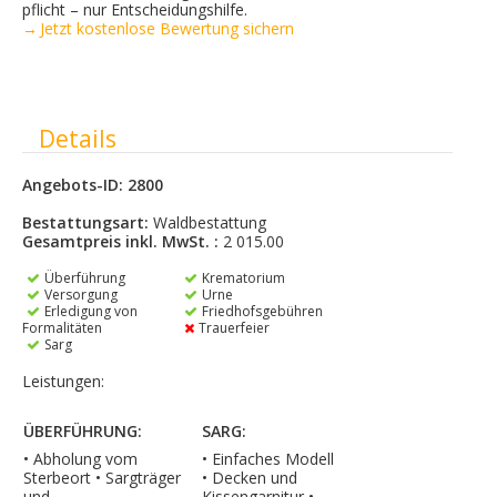
pflicht – nur Entscheidungshilfe.
→ Jetzt kostenlose Bewertung sichern
Ausblenden
Details
Angebots-ID: 2800
Bestattungsart:
Waldbestattung
Gesamtpreis inkl. MwSt. :
2 015.00
Überführung
Krematorium
Versorgung
Urne
Erledigung von
Friedhofsgebühren
Formalitäten
Trauerfeier
Sarg
Leistungen:
ÜBERFÜHRUNG:
SARG:
• Abholung vom
• Einfaches Modell
Sterbeort • Sargträger
• Decken und
und
Kissengarnitur •