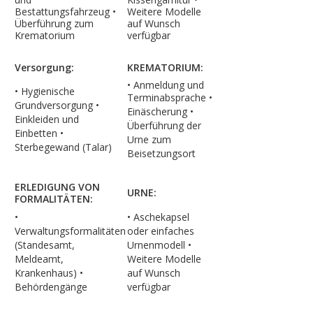
Bestattungsfahrzeug •
Weitere Modelle
Überführung zum
auf Wunsch
Krematorium
verfügbar
Versorgung:
KREMATORIUM:
• Anmeldung und
• Hygienische
Terminabsprache
•
Grundversorgung •
Einäscherung
•
Einkleiden und
Überführung der
Einbetten
•
Urne zum
Sterbegewand (Talar)
Beisetzungsort
ERLEDIGUNG VON
URNE:
FORMALITÄTEN:
•
•
Aschekapsel
Verwaltungsformalitäten
oder einfaches
(Standesamt,
Urnenmodell
•
Meldeamt,
Weitere Modelle
Krankenhaus)
•
auf Wunsch
Behördengänge
verfügbar